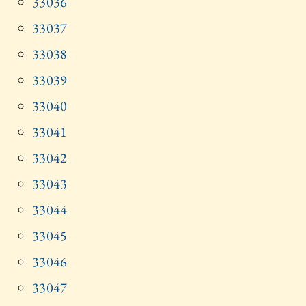
33036
33037
33038
33039
33040
33041
33042
33043
33044
33045
33046
33047