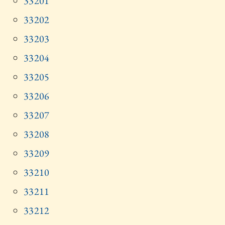
33201
33202
33203
33204
33205
33206
33207
33208
33209
33210
33211
33212