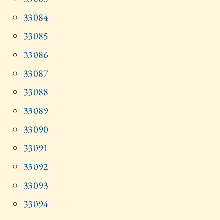
33084
33085
33086
33087
33088
33089
33090
33091
33092
33093
33094