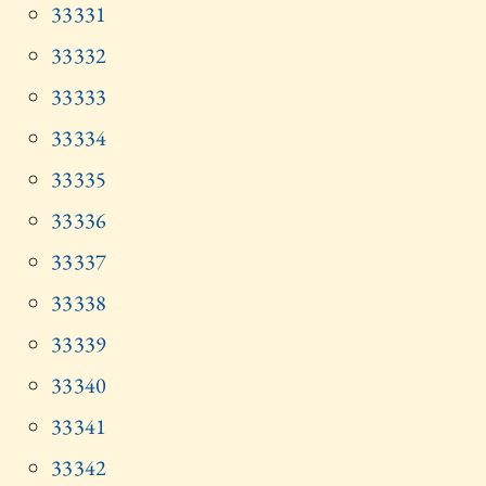
33331
33332
33333
33334
33335
33336
33337
33338
33339
33340
33341
33342