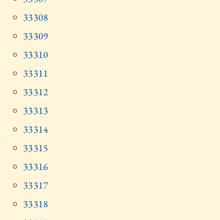
33308
33309
33310
33311
33312
33313
33314
33315
33316
33317
33318