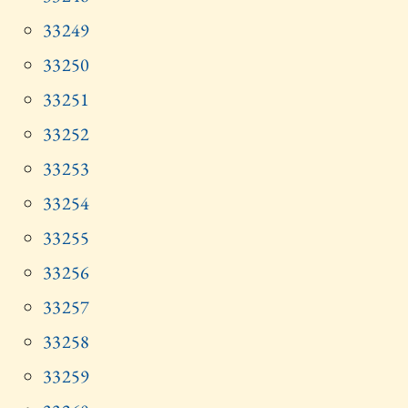
33249
33250
33251
33252
33253
33254
33255
33256
33257
33258
33259