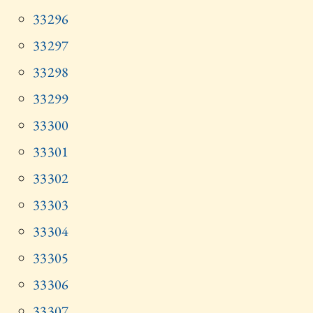
33296
33297
33298
33299
33300
33301
33302
33303
33304
33305
33306
33307