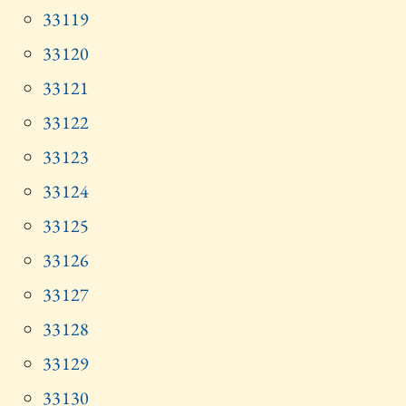
33119
33120
33121
33122
33123
33124
33125
33126
33127
33128
33129
33130