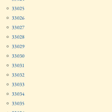
33025
33026
33027
33028
33029
33030
33031
33032
33033
33034
33035