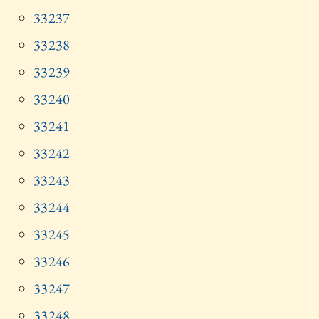
33237
33238
33239
33240
33241
33242
33243
33244
33245
33246
33247
33248