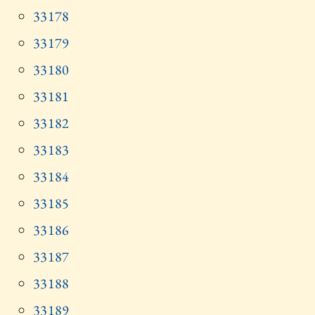
33178
33179
33180
33181
33182
33183
33184
33185
33186
33187
33188
33189