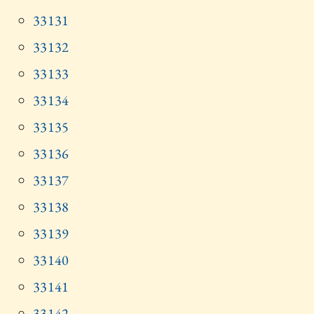
33131
33132
33133
33134
33135
33136
33137
33138
33139
33140
33141
33142